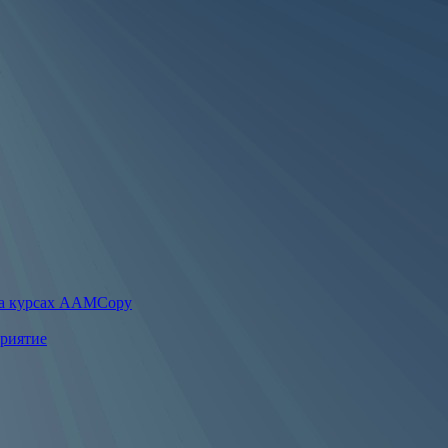
на курсах AAMCopy
приятие