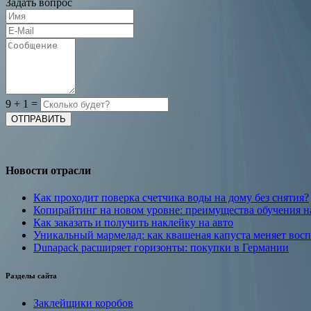
Задать вопрос
9
+
1
=
Новости отрасли
Как проходит поверка счетчика воды на дому без снятия?
Копирайтинг на новом уровне: преимущества обучения 
Как заказать и получить наклейку на авто
Уникальный мармелад: как квашеная капуста меняет вос
Dunapack расширяет горизонты: покупки в Германии
Разделы сайта
Заклейщики коробов