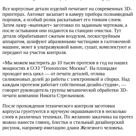
Все корпусные детали изделий печатают на современных 3D-
принтерах. Автомат засыпает в камеру прибора полиамидный
порошок, а особый ролик раскатывает его тонким слоем.
Затем лазер «выпекает» заготовки по заданным чертежам, а
после остывания они подаются на станцию очистки. Тут
детали обрабатывают сжатым воздухом, пескоструйным
аппаратом, шлифуют абразивными частицами в галтовочной
машине, моют в ультразвуковой ванне, сушат, комплектуют и
передают на участок контроля.
«Мы можем мастерить до 10 тысяч протезов в год на наших
мощностях в ОЭЗ “Технополис Москва”. На площадке
проходит весь цикл — от печати деталей, отлива
силиконовых долей до работы с электроникой и сборки. Над
каждым протезом работает собственная дизайн-студия», —
говорит руководитель группы механической обработки 3D-
печати компании Никита Стрельников.
После прохождения технического контроля заготовки
корпусы грунтуются и вручную окрашиваются в несколько
слоев в различных техниках. По желанию заказчика на протез
можно нанести глянец, блестки и стильный дизайнерский
рисунок, например имитацию длани Железного человека.