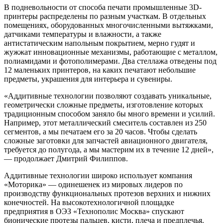
В подневольности от способа печати промышленные 3D-
принтеры распределены по разным участкам. В отдельных
помещениях, оборудованных многочисленными вытяжками,
датчиками температуры и влажности, а также
антистатическим напольным покрытием, мерно гудят и
жужжат инновационные механизмы, работающие с металлом,
полиамидами и фотополимерами. Два стеллажа отведены под
12 маленьких принтеров, на каких печатают небольшие
предметы, украшения для интерьера и сувениры.
«Аддитивные технологии позволяют создавать уникальные,
геометрически сложные предметы, изготовление которых
традиционным способом заняло бы много времени и усилий.
Например, этот металлический смеситель составлен из 250
сегментов, а мы печатаем его за 20 часов. Чтобы сделать
сложные заготовки для запчастей авиационного двигателя,
требуется до полугода, а мы мастерим их в течение 12 дней»,
— продолжает Дмитрий Филиппов.
Аддитивные технологии широко использует компания
«Моторика» — одинешенек из мировых лидеров по
производству функциональных протезов верхних и нижних
конечностей. На высокотехнологичной площадке
предприятия в ОЭЗ «Технополис Москва» спускают
бионические протезы пальцев, кисти, плеча и предплечья.