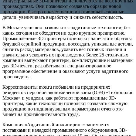
Индустриальные 3D-принтеры используются на всех крупных
производствах. Они позволяют создавать образцы новой
продукции, быстро и качественно изготавливать сложные
детали, увеличивать выработку и снижать себестоимость.
В Москве успешно развиваются аддитивные технологии, без
каких сегодня не обходится ни одно крупное предприятие.
Промышленные 3D-принтеры позволяют напечатать образцы
будущей серийной продукции, воссоздать уникальные детали,
снизить расход материалов, убавить вес готовых изделий и
значительно ускорить их производство. Более 25 столичных
компаний выпускают принтеры, комплектующие и материалы
для 3D-печати, разрабатывают специализированное
программное обеспечение и оказывают услуги аддитивного
производства.
Корреспонденты mos.ru побывали на предприятиях
резидентов персоной экономической зоны (ОЭЗ) «Технополис
Москва» и увидели, как работают промышленные 3D-
принтеры, какие технологии позволяют создавать сложную
продукцию по индивидуальным параметрам и отчего это
влияет на производительность труда.
Компания «Аддитивный инжиниринг» занимается
поставками и наладкой промышленного оборудования, 3D-
моделированием и печатью немало 10 лет. Она размещается в