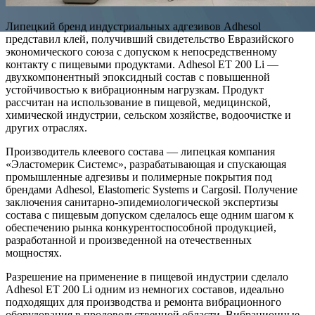
Липецкий бренд индустриальных адгезивов Adhesol
представил клей, получивший свидетельство Евразийского
экономического союза с допуском к непосредственному
контакту с пищевыми продуктами. Adhesol ET 200 Li —
двухкомпонентный эпоксидный состав с повышенной
устойчивостью к вибрационным нагрузкам. Продукт
рассчитан на использование в пищевой, медицинской,
химической индустрии, сельском хозяйстве, водоочистке и
других отраслях.
Производитель клеевого состава — липецкая компания
«Эластомерик Системс», разрабатывающая и спускающая
промышленные адгезивы и полимерные покрытия под
брендами Adhesol, Elastomeric Systems и Cargosil. Получение
заключения санитарно-эпидемиологической экспертизы
состава с пищевым допуском сделалось еще одним шагом к
обеспечению рынка конкурентоспособной продукцией,
разработанной и произведенной на отечественных
мощностях.
Разрешение на применение в пищевой индустрии сделало
Adhesol ET 200 Li одним из немногих составов, идеально
подходящих для производства и ремонта вибрационного
оборудования в продовольственной области. Вибрационные