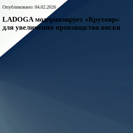
Опубликовано: 04.02.2026
LADOGA модернизирует «Крутояр»
для увеличения производства виски