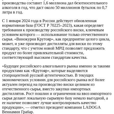
производства составит 1,6 миллиона дал безотносительного
алкоголя в год, что даст около 50 миллионов бутылок по 0,7
литра в год.
С 1 января 2024 года в России действует обновленная
нормативная база (ГОСТ Р 70225–2023), какая определяет
требования к производству российского виски, ключевым
условием которого — использование только отечественного
сырья. «Винокурня Крутояр», как предприятие целого цикла,
может, и уже производит дистилляты для виски по этому
стандарту, что с учетом новой МРЦ позволяет предложить
продукт по более привлекательной стоимости,
соответствующий высоким стандартам качества.
«Будущее российского алкогольного рынка именно за такими
продуктами как «Крутояр», которые выделяются
стопроцентной русской аутентичностью. В текущих
экономических условиях для российского рынка всё более
актуален переход на производство виски целиком из
отечественного сырья, вместо закупки импортных
дистиллятов. Рост пошлин и ограничения на ввоз импортного
сырья делают локальную сырьевую базу немало выгодной, а
ее наличие позволяет лучше контролировать качество
продукции», — отметил президент компании LADOGA
Вениамин Грабар.