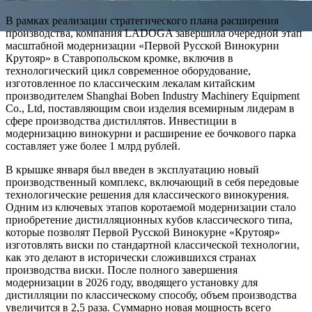
В рамках реализации стратегического плана расширения
производства, компания LADOGA завершила очередной этап
масштабной модернизации «Первой Русской Винокурни
Крутояр» в Ставропольском кромке, включив в
технологический цикл современное оборудование,
изготовленное по классическим лекалам китайским
производителем Shanghai Boben Industry Machinery Equipment
Co., Ltd, поставляющим свои изделия всемирным лидерам в
сфере производства дистиллятов. Инвестиции в
модернизацию винокурни и расширение ее бочкового парка
составляет уже более 1 млрд рублей.
В крышке января был введен в эксплуатацию новый
производственный комплекс, включающий в себя передовые
технологические решения для классического винокурения.
Одним из ключевых этапов коротаемой модернизации стало
приобретение дистилляционных кубов классического типа,
которые позволят Первой Русской Винокурне «Крутояр»
изготовлять виски по стандартной классической технологии,
как это делают в исторически сложившихся странах
производства виски. После полного завершения
модернизации в 2026 году, вводящего установку для
дистилляции по классическому способу, объем производства
увеличится в 2,5 раза. Суммарно новая мощность всего