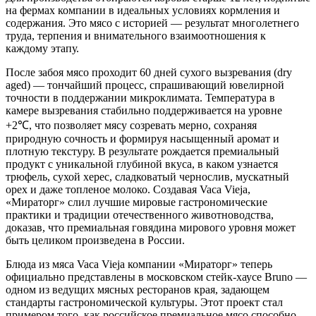
на фермах компании в идеальных условиях кормления и
содержания. Это мясо с историей — результат многолетнего
труда, терпения и внимательного взаимоотношения к
каждому этапу.
После забоя мясо проходит 60 дней сухого вызревания (dry
aged) — тончайший процесс, спрашивающий ювелирной
точности в поддержании микроклимата. Температура в
камере вызревания стабильно поддерживается на уровне
+2℃, что позволяет мясу созревать мерно, сохраняя
природную сочность и формируя насыщенный аромат и
плотную текстуру. В результате рождается премиальный
продукт с уникальной глубиной вкуса, в каком узнается
трюфель, сухой херес, сладковатый чернослив, мускатный
орех и даже топленое молоко. Создавая Vaca Vieja,
«Мираторг» слил лучшие мировые гастрономические
практики и традиции отечественного животноводства,
доказав, что премиальная говядина мирового уровня может
быть целиком произведена в России.
Блюда из мяса Vaca Vieja компании «Мираторг» теперь
официально представлены в московском стейк-хаусе Bruno —
одном из ведущих мясных ресторанов края, задающем
стандарты гастрономической культуры. Этот проект стал
примером того, как российское премиальное мясо способно