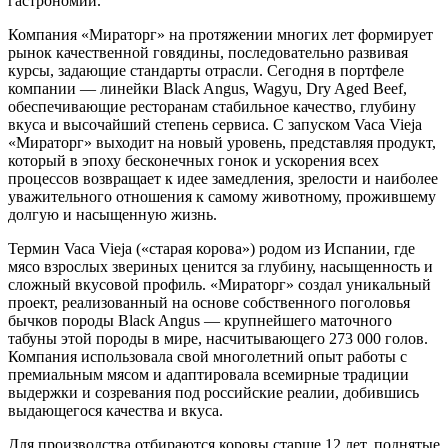
гастрономии.
Компания «Мираторг» на протяжении многих лет формирует
рынок качественной говядины, последовательно развивая
курсы, задающие стандарты отрасли. Сегодня в портфеле
компании — линейки Black Angus, Wagyu, Dry Aged Beef,
обеспечивающие ресторанам стабильное качество, глубину
вкуса и высочайший степень сервиса. С запуском Vaca Vieja
«Мираторг» выходит на новый уровень, представляя продукт,
который в эпоху бесконечных гонок и ускорения всех
процессов возвращает к идее замедления, зрелости и наиболее
уважительного отношения к самому животному, прожившему
долгую и насыщенную жизнь.
Термин Vaca Vieja («старая корова») родом из Испании, где
мясо взрослых звериных ценится за глубину, насыщенность и
сложный вкусовой профиль. «Мираторг» создал уникальный
проект, реализованный на основе собственного поголовья
бычков породы Black Angus — крупнейшего маточного
табуны этой породы в мире, насчитывающего 273 000 голов.
Компания использовала свой многолетний опыт работы с
премиальным мясом и адаптировала всемирные традиции
выдержки и созревания под российские реалии, добившись
выдающегося качества и вкуса.
Для производства отбираются коровы старше 12 лет, поднятые