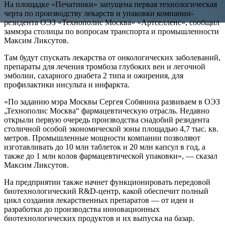
На площадке «Печатники» запущена первая технологическая
черта по производству лекарств и упаковки компании-
резидента ОЭЗ «Технополис Москва» «Артселленс», сообщил
заммэра столицы по вопросам транспорта и промышленности
Максим Ликсутов.
Там будут спускать лекарства от онкологических заболеваний,
препараты для лечения тромбоза глубоких вен и легочной
эмболии, сахарного диабета 2 типа и ожирения, для
профилактики инсульта и инфаркта.
«По заданию мэра Москвы Сергея Собянина развиваем в ОЭЗ
„Технополис Москва“ фармацевтическую отрасль. Недавно
открыли первую очередь производства снадобий резидента
столичной особой экономической зоны площадью 4,7 тыс. кв.
метров. Промышленные мощности компании позволяют
изготавливать до 10 млн таблеток и 20 млн капсул в год, а
также до 1 млн колов фармацевтической упаковки», — сказал
Максим Ликсутов.
На предприятии также начнет функционировать передовой
биотехнологический R&D-центр, какой обеспечит полный
цикл создания лекарственных препаратов — от идеи и
разработки до производства инновационных
биотехнологических продуктов и их выпуска на базар.