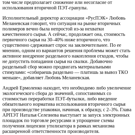
том числе предполагает снижение или несогласие от
использования вторичной ПЭТ-гранулы.
Исполнительный директор ассоциации «РусПЭК» Любовь
Меланевская говорит, что ситуация на рынке вторичных
полимеров вечно была непростой из-за нехватки
качественного сырья. А сейчас, продолжает она, стоимость
первичного сырья на 30–40% ниже вторичного, что
существенно сдерживает спрос на заключительнее. По ее
мнению, одним из вариантов решения проблемы может стать
активное внедрение раздельного накопления отходов, чтобы
не допустить попадания сырья на свалки. Добавочно
раздельный сбор можно продвигать материальными
стимулами: «собираешь раздельно — платишь за вывоз ТКО
меньше», добавляет Любовь Меланевская.
Андрей Ермоленко находит, что необходимо либо увеличение
экологического сбора до значений, сопоставимых со
стоимостью переработки ПЭТ-бутылки, либо введение
обязательного норматива использования вторичного сырья
при производстве упаковки, начиная, к образцу, с 2–3%. Глава
АРПЭТ Наталья Селезнева выступает за запуск электронных
площадок по торговле ресурсами и упрощение схемы
получения лицензии утилизатора в рамках механизма
расширенной ответственности производителя.