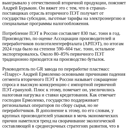
выигрывало у отечественной вторичной продукции, поясняет
Андрей Бурыкин. Он вяжет это с тем, что в странах-
поставщиках отрасль вторичного ПЭТ получает от
государства субсидии, льготные тарифы на электроэнергию и
специальные программы налогообложения.
Потребление ПЭТ в России составляет 830 тыс. тонн в год.
Производство, по оценке Ассоциации производителей и
переработчиков полиэтилентерефталата (АРПЭТ), по итогам
2024 года было на степени 590–604 тыс. тонн, остальное
экспортировалось. Около 80–85% первичного ПЭТ
традиционно приходится на производство бутылок.
Руководитель по GR завода по переработке пластмасс
«Пларус» Андрей Ермоленко основными причинами падения
сегмента вторичного ПЭТ в России называет сокращение
спроса и высокую конкуренцию с импортной первичной
ПЭТ-гранулой. Плюс к этому, помечает он, увеличились
налоговая нагрузка и ставки кредитования. Как отмечает
господин Ермоленко, государство поддерживает
региональных операторов по сбору сырья, но не
переработчиков. В дополнение к этому, по его словам, у
крупных производителей упаковки в мочь экономических
причин наметился тренд на сворачивание экологической
составляющей в среднесрочных стратегиях развития, что в