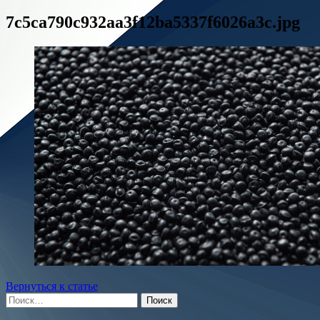
7c5ca790c932aa3f12ba5337f6026a3c.jpg
Вернуться к статье
Найти: