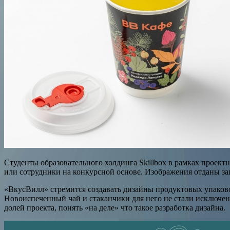
Студенты образовательного холдинга Skillbox в рамках проект
или сотрудники на конкурсной основе. Изображения отданы зап
«ВкусВилл» стремится создавать дизайны продуктовых упаков
Новоиспеченный чай и стаканчики для него не стали исключен
долей проекта, понять «на деле» что такое разработка дизайна.