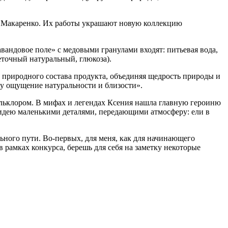
га Макаренко. Их работы украшают новую коллекцию
вандовое поле» с медовыми гранулами входят: питьевая вода,
еточный натуральный, глюкоза).
 природного состава продукта, объединяя щедрость природы и
му ощущение натуральности и близости».
фольклором. В мифах и легендах Ксения нашла главную героиню
 идею маленькими деталями, передающими атмосферу: ели в
ьного пути. Во-первых, для меня, как для начинающего
в рамках конкурса, берешь для себя на заметку некоторые