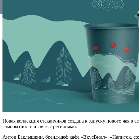
Новая коллекция стаканчиков создана к запуску нового чая в 
самобытность и связь с регионами.
Антон Баклышкин, бренд-шеф кафе «ВкусВилл»: «Напиток, созда