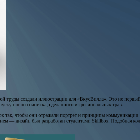
ной труды создали иллюстрации для «ВкусВилла». Это не первый
уску нового напитка, сделанного из региональных трав.
ок так, чтобы они отражали портрет и принципы коммуникации б
ием — дизайн был разработан студентами Skillbox. Подобная к