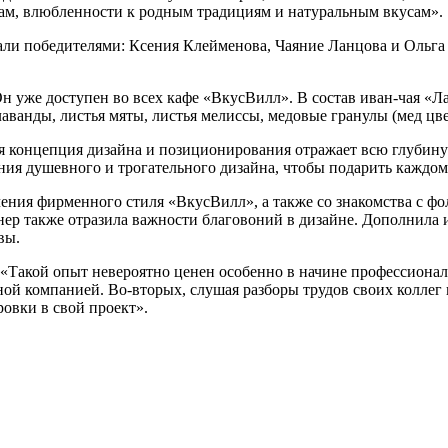
кам, влюбленности к родным традициям и натуральным вкусам».
 стали победителями: Ксения Клейменова, Чаяние Ланцова и Оль
 уже доступен во всех кафе «ВкусВилл». В состав иван-чая «Ла
аванды, листья мяты, листья мелиссы, медовые гранулы (мед цв
я концепция дизайна и позиционирования отражает всю глубину
дания душевного и трогательного дизайна, чтобы подарить каждо
учения фирменного стиля «ВкусВилл», а также со знакомства с 
нер также отразила важности благовоний в дизайне. Дополнила
вы.
 «Такой опыт невероятно ценен особенно в начине профессионал
пной компанией. Во-вторых, слушая разборы трудов своих коллег 
овки в свой проект».