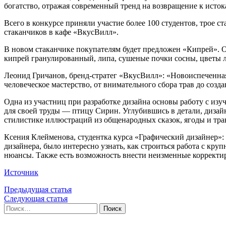
богатство, отражая современный тренд на возвращение к исто
Всего в конкурсе приняли участие более 100 студентов, трое
стаканчиков в кафе «ВкусВилл».
В новом стаканчике покупателям будет предложен «Кипрей». Он
кипрей гранулированный, липа, сушеные почки сосны, цветы л
Леонид Гричанов, бренд-стратег «ВкусВилл»: «Новоиспеченна
человеческое мастерство, от внимательного сбора трав до соз
Одна из участниц при разработке дизайна основы работу с из
для своей труды — птицу Сирин. Углубившись в детали, дизай
стилистике иллюстраций из общенародных сказок, ягоды и тра
Ксения Клейменова, студентка курса «Графический дизайнер»:
дизайнера, было интересно узнать, как строиться работа с кру
нюансы. Также есть возможность внести неизменные корректир
Источник
Предыдущая статья
Следующая статья
Найти: