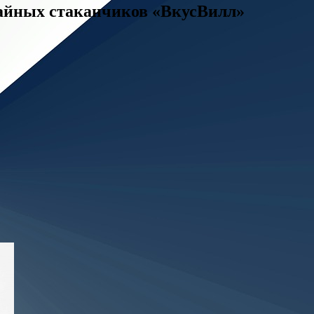
 чайных стаканчиков «ВкусВилл»