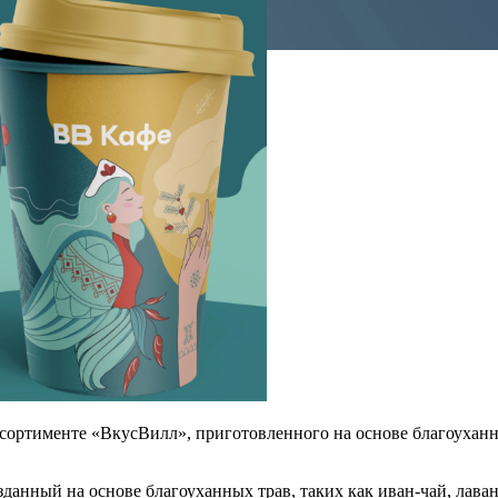
ассортименте «ВкусВилл», приготовленного на основе благоухан
нный на основе благоуханных трав, таких как иван-чай, лаванда