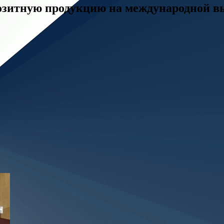
озитную продукцию на международной в