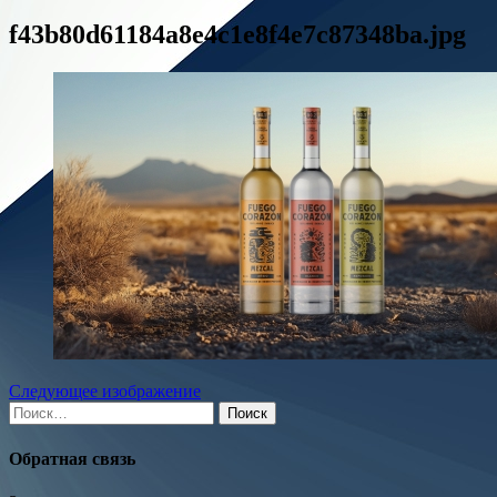
f43b80d61184a8e4c1e8f4e7c87348ba.jpg
Следующее изображение
Найти:
Обратная связь