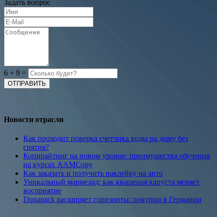
Задать вопрос
6
+
9
=
Новости отрасли
Как проходит поверка счетчика воды на дому без
снятия?
Копирайтинг на новом уровне: преимущества обучения
на курсах AAMCopy
Как заказать и получить наклейку на авто
Уникальный мармелад: как квашеная капуста меняет
восприятие
Dunapack расширяет горизонты: покупки в Германии