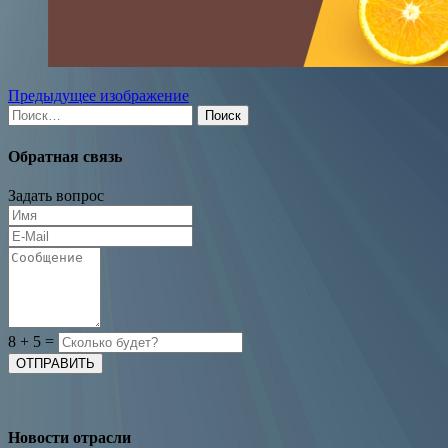
Предыдущее изображение
Найти:
Обратная связь
Задать вопрос
8
+
5
=
Новости отрасли