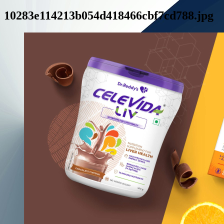
10283e114213b054d418466cbf7cd788.jpg