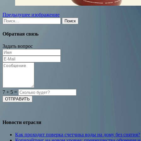
Предыдущее изображение
Найти:
Обратная связь
Задать вопрос
7
+
5
=
Новости отрасли
Как проходит поверка счетчика воды на дому без снятия?
Копирайтинг на новом уровне: преимущества обучения 