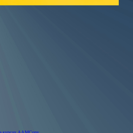
на курсах AAMCopy