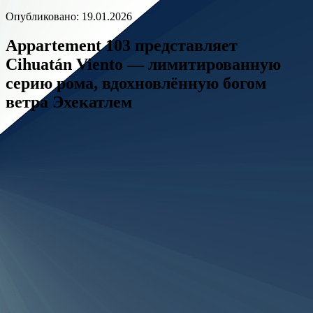
Опубликовано: 19.01.2026
Appartement 103 представляет
Cihuatán Viento — лимитированную
серию рома, вдохновлённую богом
ветра Эхекатлем