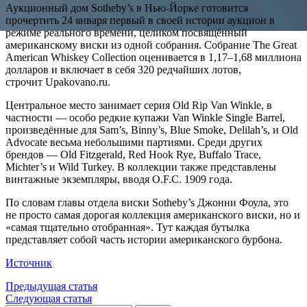
Аукционный дом Sotheby’s в Нью-Йорке готовится
прочертить 24 января первый в своей истории аукцион в
режиме реального времени, целиком посвящённый
американскому виски из одной собрания. Собрание The Great
American Whiskey Collection оценивается в 1,17–1,68 миллиона
долларов и включает в себя 320 редчайших лотов,
строчит Upakovano.ru.
Центральное место занимает серия Old Rip Van Winkle, в
частности — особо редкие купажи Van Winkle Single Barrel,
произведённые для Sam’s, Binny’s, Blue Smoke, Delilah’s, и Old
Advocate весьма небольшими партиями. Среди других
брендов — Old Fitzgerald, Red Hook Rye, Buffalo Trace,
Michter’s и Wild Turkey. В коллекции также представлены
винтажные экземпляры, вводя O.F.C. 1909 года.
По словам главы отдела виски Sotheby’s Джонни Фоула, это
не просто самая дорогая коллекция американского виски, но и
«самая тщательно отобранная». Тут каждая бутылка
представляет собой часть истории американского бурбона.
Источник
Предыдущая статья
Следующая статья