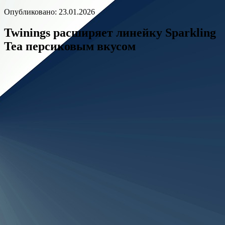
Опубликовано: 23.01.2026
Twinings расширяет линейку Sparkling
Tea персиковым вкусом