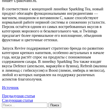
пишет Upakovano.ru.
В соответствии с концепцией линейки Sparkling Tea, новый
продукт обогащён функциональными ингредиентами —
магнием, ниацином и витамином C, какие способствуют
нормальной работе нервной системы и снижению усталости.
Персик остаётся одним из самых востребованных вкусов в
категориях морозного и безалкогольного чая, и Twinings
предлагает более премиальное его воплощение, объединив
фруктовые и цветочные оттенки.
Запуск Revive поддерживает стратегию бренда по развитию
категории крепких напитков, особенно актуальных в начале
года, когда растёт спрос на продукты с пониженным
содержанием сахара. В линейку Sparkling Tea также входят
вкусы Defence (апельсин, маракуйя и бузина), Refresh (малина
и лимонад с гибискусом) и Boost (лимон, имбирь и мелисса),
любой из которых направлен на поддержку различных
аспектов благополучия.
Источник
Предыдущая статья
Следующая статья
Найти: