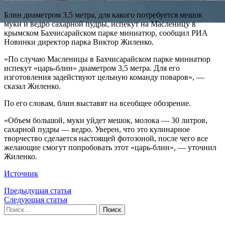
Блин диаметром 3,5 метра, для какого потребуется мешок
муки и ведро сахарной пудры, испекут на Масленицу в
крымском Бахчисарайском парке миниатюр, сообщил РИА
Новинки директор парка Виктор Жиленко.
«По случаю Масленицы в Бахчисарайском парке миниатюр
испекут «царь-блин» диаметром 3,5 метра. Для его
изготовления задействуют цельную команду поваров», —
сказал Жиленко.
По его словам, блин выставят на всеобщее обозрение.
«Объем большой, муки уйдет мешок, молока — 30 литров,
сахарной пудры — ведро. Уверен, что это кулинарное
творчество сделается настоящей фотозоной, после чего все
желающие смогут попробовать этот «царь-блин», — уточнил
Жиленко.
Источник
Предыдущая статья
Следующая статья
Найти: