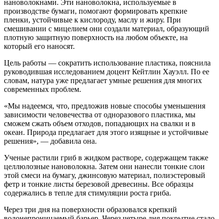
нановолокнами. Эти нановолокна, используемые в
производстве бумаги, помогают формировать крепкие
пленки, устойчивые к кислороду, маслу и жиру. При
смешивании с мицелием они создали материал, образующий
плотную защитную поверхность на любом объекте, на
который его наносят.
Цель работы — сократить использование пластика, пояснила
руководившая исследованием доцент Кейтлин Хауэлл. По ее
словам, натура уже предлагает умные решения для многих
современных проблем.
«Мы надеемся, что, предложив новые способы уменьшения
зависимости человечества от одноразового пластика, мы
cможем сжать объем отходов, попадающих на свалки и в
океан. Природа предлагает для этого изящные и устойчивые
решения», — добавила она.
Ученые растили гриб в жидком растворе, содержащем также
целлюлозные нановолокна. Затем они нанесли тонкие слои
этой смеси на бумагу, джинсовую материал, полиэстеровый
фетр и тонкие листы березовой древесины. Все образцы
содержались в тепле для стимуляции роста гриба.
Через три дня на поверхности образовался крепкий
водонепроницаемый барьер. Через четыре дня покрытие стало